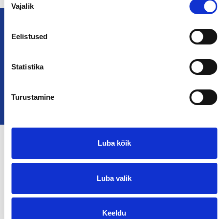
Vajalik
valik
Eelistused
Statistika
Turustamine
Luba kõik
Luba valik
Keeldu