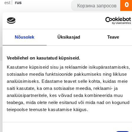
Перейти
est
rus
0
Корзина запросов
на
содержание
Nõusolek
Üksikasjad
Teave
ОТКРЫТЬ МЕНЮ
Veebilehel on kasutatud küpsiseid.
Kasutame küpsiseid sisu ja reklaamide isikupärastamiseks,
Выбрать категорию
sotsiaalse meedia funktsioonide pakkumiseks ning liikluse
Защитная пленка для покрасочных раб
analüüsimiseks. Edastame teavet selle kohta, kuidas meie
saiti kasutate, ka oma sotsiaalse meedia, reklaami- ja
analüüsipartneritele, kes võivad seda kombineerida muu
ЗАЩИТНАЯ ПЛЕНКА ДЛЯ
teabega, mida olete neile esitanud või mida nad on kogunud
teiepoolse teenuste kasutamise käigus.
ПОКРАСОЧНЫХ РАБОТ
Продукты не найдены
Nõusoleku