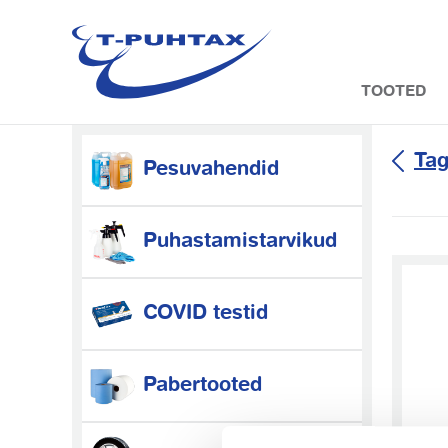
Skip
to
content
TOOTED
Tag
Pesuvahendid
Puhastamistarvikud
COVID testid
Pabertooted