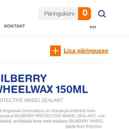
Otsi:
0
Päringukorv
KONTAKT
est
Lisa päringusse
ILBERRY
HEELWAX 150ML
OTECTIVE WHEEL SEALANT
e Angelwaxi tootevalikus on uhkusega esitletud meie
innatud BILBERRY PROTECTIVE WHEEL SEALANTi, mis
loodud, et töötada koos meie esialgse BILBERRY WHEEL
ANER valemiga, ning see on 2010. aasta Auto Expressi