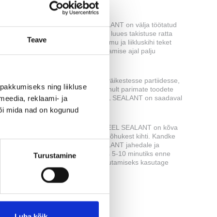
vituslik toode.
BERRY PROTECTIVE WHEEL SEALANT on välja töötatud
eks, et kaitsta teie velgi kuni 6 kuud, luues takistuse ratta
Teave
ale. See kaitsekiht takistab piduritolmu ja liikluskihi teket
g muudab need saasteained puhastamise ajal palju
tsamaks.
 Angelwaxi toode on käsitsi valatud väikestesse partiidesse,
pakkumiseks ning liikluse
ades, et meie kaubamärk kannab ainult parimate toodete
e. BILBERRY PROTECTIVE WHEEL SEALANT on saadaval
meedia, reklaami- ja
 ml ja 33 ml proovipudelites.
või mida nad on kogunud
ised: BILBERRY PROTECTIVE WHEEL SEALANT on kõva
a ja igale rattale on vaja ainult väga õhukest kihti. Kandke
BERRY PROTECTIVE WHEEL SEALANT jahedale ja
tale kuivale rattale ning jätke umbes 5-10 minutiks enne
Turustamine
aldamist. Parimate tulemuste saavutamiseks kasutage
iku kaitse tagamiseks teist kihti.
Luba kõik