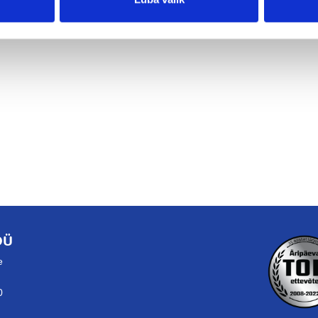
OÜ
e
0