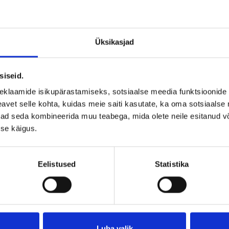
soo
BIL
sell
Üksikasjad
pinn
nin
lih
siseid.
Iga
eklaamide isikupärastamiseks, sotsiaalse meedia funktsioonide 
tag
nim
vet selle kohta, kuidas meie saiti kasutate, ka oma sotsiaalse 
150
ivad seda kombineerida muu teabega, mida olete neile esitanud 
se käigus.
Juh
 alla tootepilt
vah
BIL
puh
Eelistused
Statistika
eem
lõpl
Luba valik