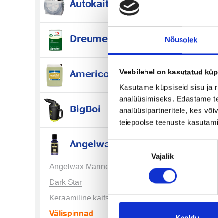
Autokaitsetarvikud
Dreumex
Nõusolek
Veebilehel on kasutatud küp
Americol
Kasutame küpsiseid sisu ja r
analüüsimiseks. Edastame tea
BigBoi
analüüsipartneritele, kes võ
teiepoolse teenuste kasutami
Lae
Angelwax
Nõusoleku
Vajalik
valik
Angelwax Marine
Dark Star
Keraamiline kaitse
Välispinnad
Keeldu