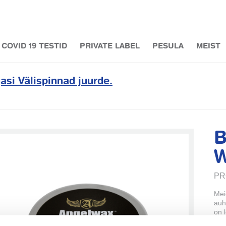
COVID 19 TESTID
PRIVATE LABEL
PESULA
MEIST
asi Välispinnad juurde.
B
W
PR
Mei
auh
on 
CLE