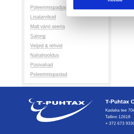
Poleerimispadjad
Lisatarvikud
Matt värvi seeria
Salong
Veljed & rehvid
Nahahooldus
Püsivahad
Poleerimispastad
T-Puhtax 
Kadaka tee 70
Tallinn 12618
+ 372 673 933