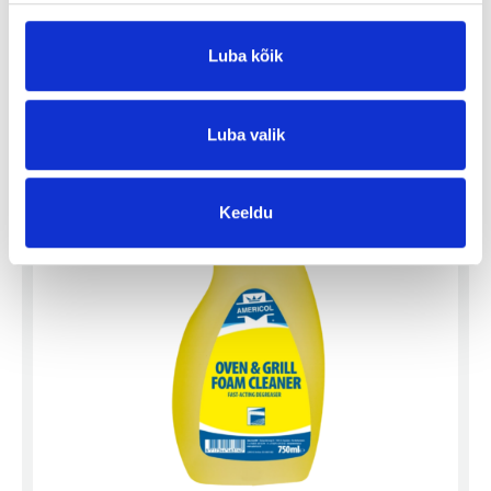
Loe pikemalt
Luba kõik
Eemalda toode päringukorvist
Luba valik
Keeldu