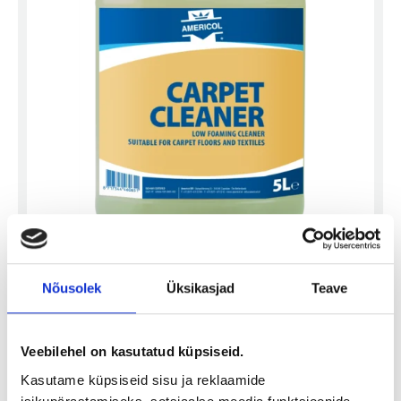
CARPET CLEANER
Nõusolek
Üksikasjad
Teave
5L, Vaipade puhastusvahend
Loe pikemalt
Veebilehel on kasutatud küpsiseid.
Kasutame küpsiseid sisu ja reklaamide
Eemalda toode päringukorvist