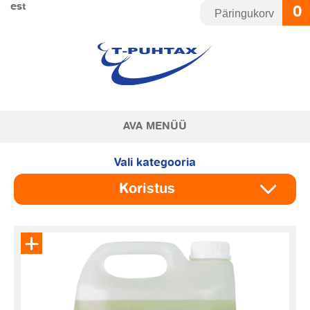
Skip
est
0
Päringukorv
to
content
AVA MENÜÜ
Vali kategooria
Koristus
Eemalda toode päringukorvist