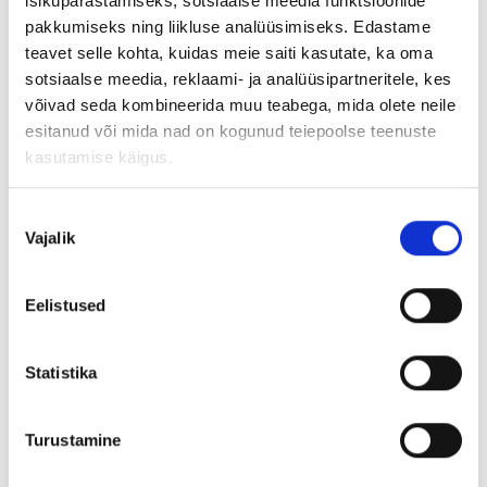
isikupärastamiseks, sotsiaalse meedia funktsioonide
pakkumiseks ning liikluse analüüsimiseks. Edastame
teavet selle kohta, kuidas meie saiti kasutate, ka oma
sotsiaalse meedia, reklaami- ja analüüsipartneritele, kes
võivad seda kombineerida muu teabega, mida olete neile
esitanud või mida nad on kogunud teiepoolse teenuste
kasutamise käigus.
Nõusoleku
Vajalik
valik
Eelistused
Statistika
SUPER CLEANER
Turustamine
750ml, Puhastus- ja rasvaeemaldusvahend