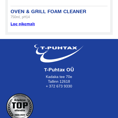
OVEN & GRILL FOAM CLEANER
750ml, pH14
Loe pikemalt
T-Puhtax OÜ
Kadaka tee 70e
Tallinn 12618
+ 372 673 9330