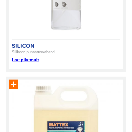
SILICON
Silikoon puhastusvahend
Loe pikemalt
Eemalda toode päringukorvist