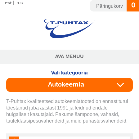
Skip
rus
est
0
Päringukorv
to
content
AVA MENÜÜ
Vali kategooria
Autokeemia
T-Puhtax kvaliteetsed autokeemiatooted on ennast turul
tõestanud juba aastast 1991 ja leidnud endale
hulgaliselt kasutajaid. Pakume šampoone, vahasid,
tuuleklaasipesuvahendeid ja muid puhastusvahendeid.
Eemalda toode päringukorvist