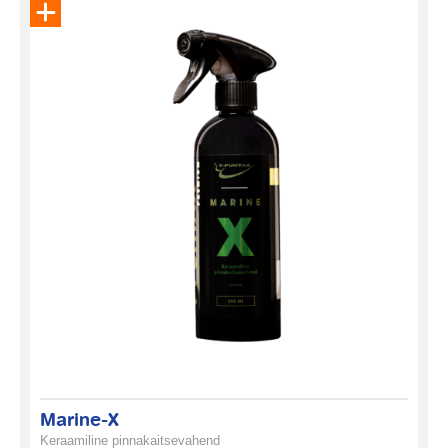
Eemalda toode päringukorvist
Marine-X
Keraamiline pinnakaitsevahend