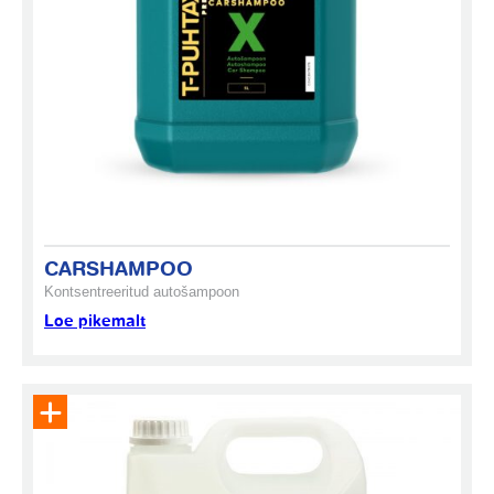
CARSHAMPOO
Kontsentreeritud autošampoon
Loe pikemalt
Eemalda toode päringukorvist