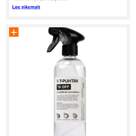
Loe pikemalt
Eemalda toode päringukorvist