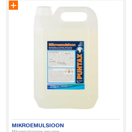
Eemalda toode päringukorvist
MIKROEMULSIOON
Mikroemulsioonne pesuaine