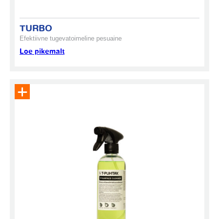
TURBO
Efektiivne tugevatoimeline pesuaine
Loe pikemalt
Eemalda toode päringukorvist