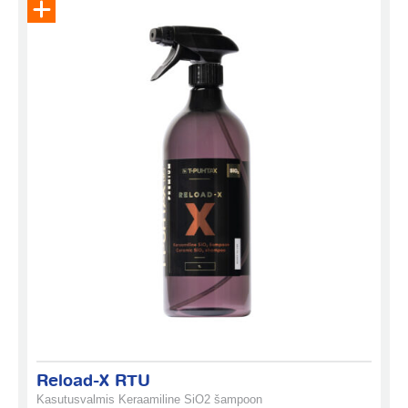
Eemalda toode päringukorvist
Reload-X RTU
Kasutusvalmis Keraamiline SiO2 šampoon