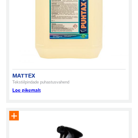
MATTEX
Tekstiilpindade puhastusvahend
Loe pikemalt
Eemalda toode päringukorvist