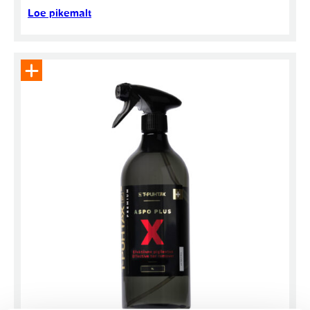
Loe pikemalt
Eemalda toode päringukorvist