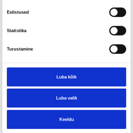
Eelistused
Statistika
AGRO-X
Turustamine
Transporditehnika puhastusvahend
Loe pikemalt
Luba kõik
Eemalda toode päringukorvist
Luba valik
Keeldu