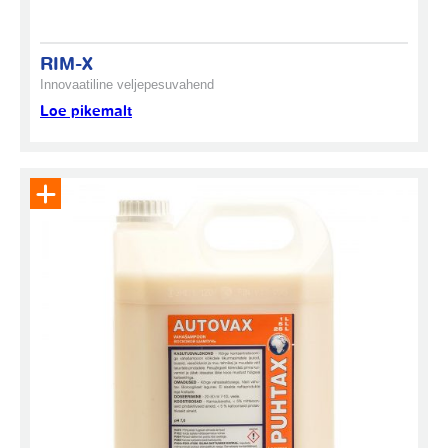
RIM-X
Innovaatiline veljepesuvahend
Loe pikemalt
Eemalda toode päringukorvist