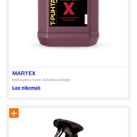
MARTEX
leotuspesu koos kuivatusvahaga
Loe pikemalt
Eemalda toode päringukorvist