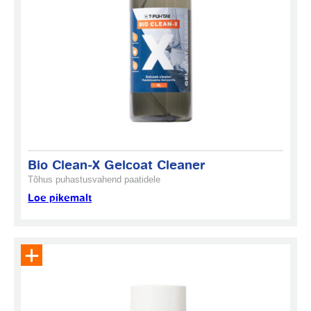
Bio Clean-X Gelcoat Cleaner
Tõhus puhastusvahend paatidele
Loe pikemalt
Eemalda toode päringukorvist