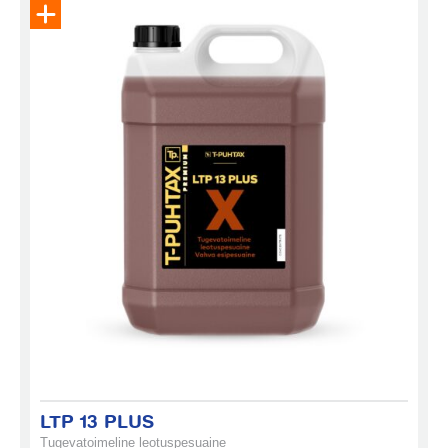
Eemalda toode päringukorvist
LTP 13 PLUS
Tugevatoimeline leotuspesuaine