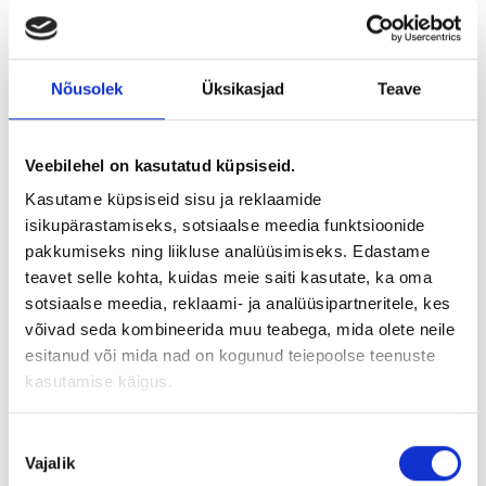
ASPO PLUS
Nõusolek
Üksikasjad
Teave
Efektiivne pigileotus
Loe pikemalt
Veebilehel on kasutatud küpsiseid.
Kasutame küpsiseid sisu ja reklaamide
Eemalda toode päringukorvist
isikupärastamiseks, sotsiaalse meedia funktsioonide
pakkumiseks ning liikluse analüüsimiseks. Edastame
teavet selle kohta, kuidas meie saiti kasutate, ka oma
sotsiaalse meedia, reklaami- ja analüüsipartneritele, kes
võivad seda kombineerida muu teabega, mida olete neile
esitanud või mida nad on kogunud teiepoolse teenuste
kasutamise käigus.
Nõusoleku
Vajalik
valik