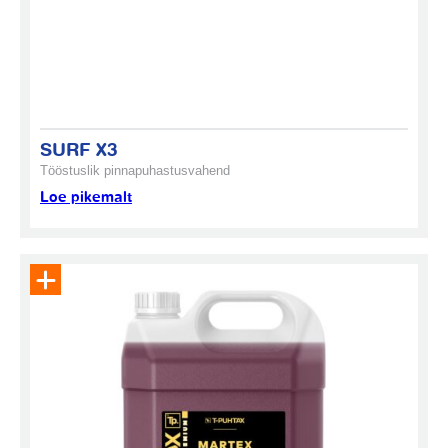
SURF X3
Tööstuslik pinnapuhastusvahend
Loe pikemalt
Eemalda toode päringukorvist