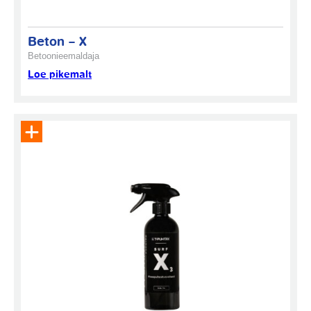
Beton – X
Betoonieemaldaja
Loe pikemalt
Eemalda toode päringukorvist