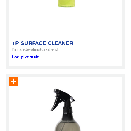
TP SURFACE CLEANER
Pinna ettevalmistusvahend
Loe pikemalt
Eemalda toode päringukorvist