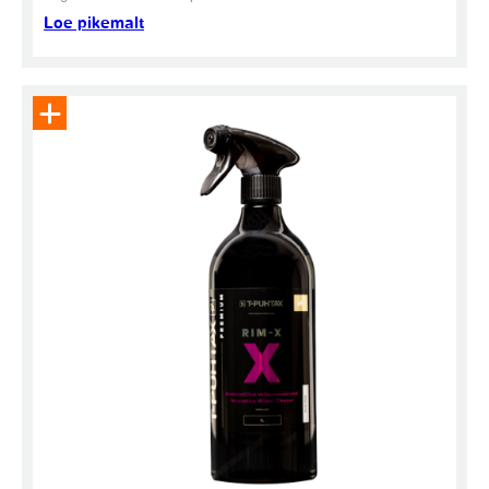
Loe pikemalt
Eemalda toode päringukorvist