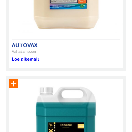
AUTOVAX
Vahašampoon
Loe pikemalt
Eemalda toode päringukorvist