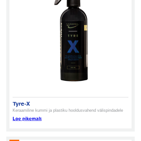
Tyre-X
Keraamiline kummi ja plastiku hooldusvahend välispindadele
Loe pikemalt