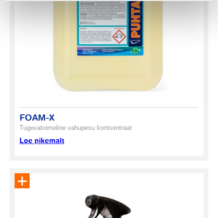
FOAM-X
Tugevatoimeline vahupesu kontsentraat
Loe pikemalt
Eemalda toode päringukorvist