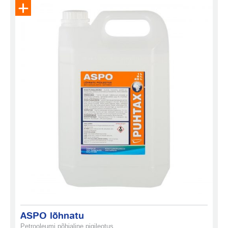
Eemalda toode päringukorvist
ASPO lõhnatu
Petrooleumi põhjaline pigileotus