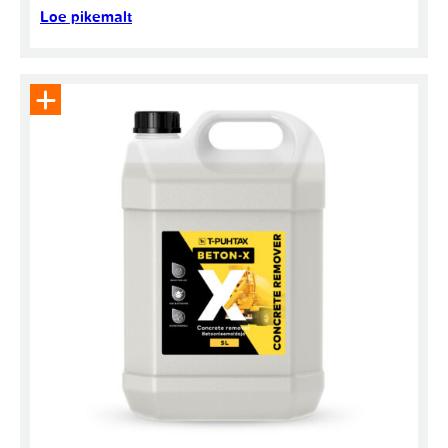
Loe pikemalt
Eemalda toode päringukorvist