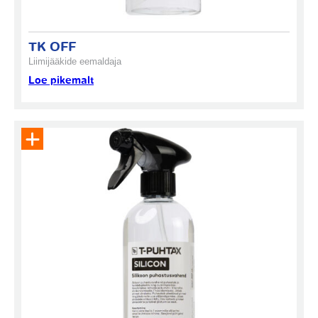
TK OFF
Liimijääkide eemaldaja
Loe pikemalt
Eemalda toode päringukorvist