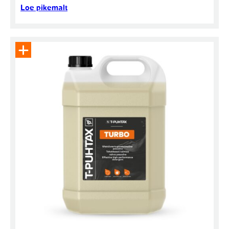
Loe pikemalt
Eemalda toode päringukorvist