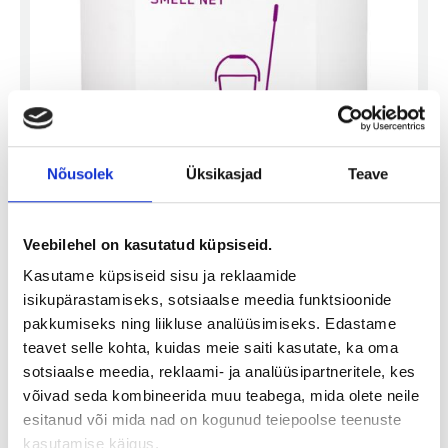
Nõusolek
Üksikasjad
Teave
Veebilehel on kasutatud küpsiseid.
SMELL NET
SMELL NET on vedel kontsentraat pindade pesemiseks,
Kasutame küpsiseid sisu ja reklaamide
desinfitseerimiseks 1L, 5L
isikupärastamiseks, sotsiaalse meedia funktsioonide
pakkumiseks ning liikluse analüüsimiseks. Edastame
Lisa päringusse
teavet selle kohta, kuidas meie saiti kasutate, ka oma
sotsiaalse meedia, reklaami- ja analüüsipartneritele, kes
SMELL NET on vedel kontsentraat pindade pesemiseks,
võivad seda kombineerida muu teabega, mida olete neile
desinfitseerimiseks ja uriini lõhna eemaldamiseks.
esitanud või mida nad on kogunud teiepoolse teenuste
SMELL NET on bakteritsiidse, viirusi inaktiveeriva (k.a HBV ja
kasutamise käigus.
HIV) ja seeni hävitava toimega. Toode on lõhnastatud ja peale