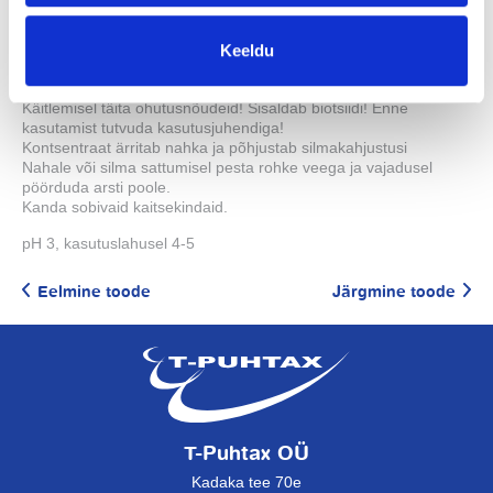
NET´i 980 ml vee kohta), toimeaeg 15 minutit.
Valmislahuse säilivusaeg suletud anumas on 14 päeva.
Keeldu
Toode vastab EN 13727 ja EN 13624 nõuetele.
ETTEVAATUSABINÕUD:
Käitlemisel täita ohutusnõudeid! Sisaldab biotsiidi! Enne
kasutamist tutvuda kasutusjuhendiga!
Kontsentraat ärritab nahka ja põhjustab silmakahjustusi
Nahale või silma sattumisel pesta rohke veega ja vajadusel
pöörduda arsti poole.
Kanda sobivaid kaitsekindaid.
pH 3, kasutuslahusel 4-5
Eelmine toode
Järgmine toode
T-Puhtax OÜ
Kadaka tee 70e